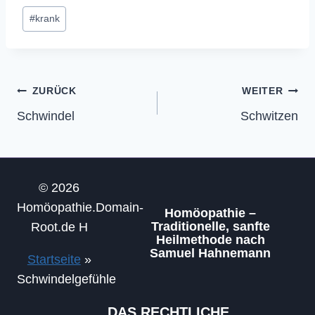
Schlagworte:
#
krank
Beitragsnavigation
ZURÜCK
WEITER
Schwindel
Schwitzen
© 2026
Homöopathie.Domain-
Homöopathie –
Traditionelle, sanfte
Root.de H
Heilmethode nach
Samuel Hahnemann
Startseite
»
Schwindelgefühle
DAS RECHTLICHE