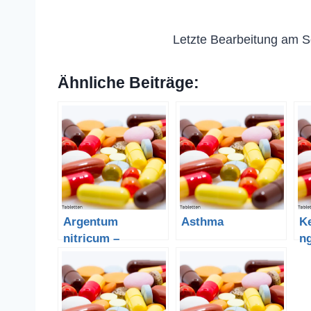
Letzte Bearbeitung am S
Ähnliche Beiträge:
Argentum
Asthma
K
nitricum –
n
Silbernitrat