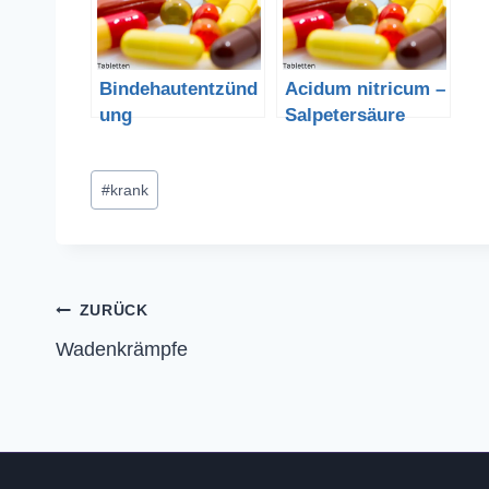
Bindehautentzünd
Acidum nitricum –
ung
Salpetersäure
Schlagworte:
#
krank
Beitragsnavigation
ZURÜCK
Wadenkrämpfe