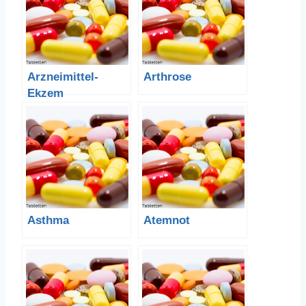
Arzneimittel-
Arthrose
Ekzem
Asthma
Atemnot